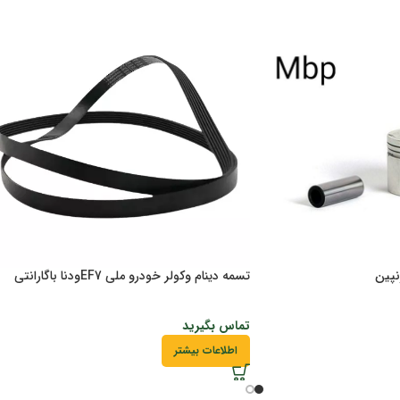
تسمه دینام وکولر خودرو ملی EF7ودنا باگارانتی
تماس بگیرید
اطلاعات بیشتر