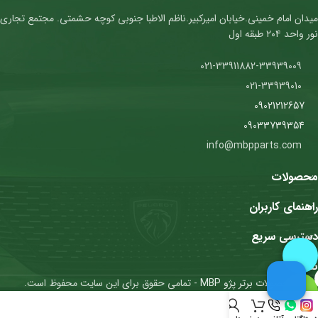
میدان امام خمینی.خیابان امیرکبیر.ناظم الاطبا جنوبی کوچه حشمتی. مجتمع تجاری
نور واحد ۲۰۴ طبقه اول
021-33911882-33939009
021-33939010
09021212657
09033739354
info@mbpparts.com
محصولات
راهنمای کاربران
دسترسی سریع
نمادها
محصولات برتر پژو MBP
- تمامی حقوق برای این سایت محفوظ است.