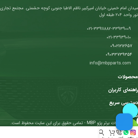
میدان امام خمینی.خیابان امیرکبیر.ناظم الاطبا جنوبی کوچه حشمتی. مجتمع تجاری
نور واحد ۲۰۴ طبقه اول
021-33911882-33939009
021-33939010
09021212657
09033739354
info@mbpparts.com
محصولات
راهنمای کاربران
دسترسی سریع
نمادها
محصولات برتر پژو MBP
- تمامی حقوق برای این سایت محفوظ است.