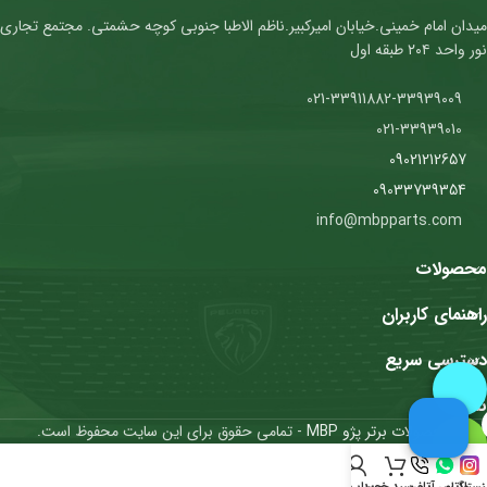
میدان امام خمینی.خیابان امیرکبیر.ناظم الاطبا جنوبی کوچه حشمتی. مجتمع تجاری
نور واحد ۲۰۴ طبقه اول
021-33911882-33939009
021-33939010
09021212657
09033739354
info@mbpparts.com
محصولات
راهنمای کاربران
دسترسی سریع
نمادها
محصولات برتر پژو MBP
- تمامی حقوق برای این سایت محفوظ است.