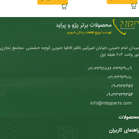
میدان امام خمینی.خیابان امیرکبیر.ناظم الاطبا جنوبی کوچه حشمتی. مجتمع تجاری
نور واحد ۲۰۴ طبقه اول
021-33911882-33939009
021-33939010
09021212657
09033739354
info@mbpparts.com
محصولات
راهنمای کاربران