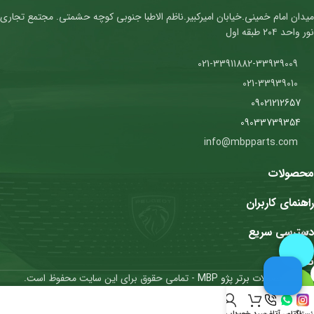
میدان امام خمینی.خیابان امیرکبیر.ناظم الاطبا جنوبی کوچه حشمتی. مجتمع تجاری
نور واحد ۲۰۴ طبقه اول
021-33911882-33939009
021-33939010
09021212657
09033739354
info@mbpparts.com
محصولات
راهنمای کاربران
دسترسی سریع
نمادها
محصولات برتر پژو MBP
- تمامی حقوق برای این سایت محفوظ است.