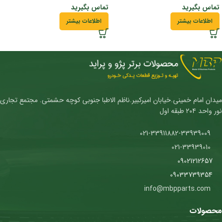
تماس بگیرید
تماس بگیرید
اطلاعات بیشتر
اطلاعات بیشتر
میدان امام خمینی.خیابان امیرکبیر.ناظم الاطبا جنوبی کوچه حشمتی. مجتمع تجاری
نور واحد ۲۰۴ طبقه اول
021-33911882-33939009
021-33939010
09021212657
09033739354
info@mbpparts.com
محصولات