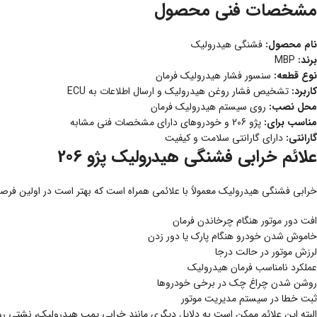
مشخصات فنی محصول
نام محصول:
فشنگی هیدرولیک
برند:
MBP
نوع قطعه:
سنسور فشار هیدرولیک فرمان
کاربرد:
تشخیص فشار روغن هیدرولیک و ارسال اطلاعات به ECU
محل نصب:
روی سیستم هیدرولیک فرمان
مناسب برای:
پژو 206 و خودروهای دارای مشخصات فنی مشابه
گارانتی:
دارای گارانتی سلامت و کیفیت
علائم خرابی فشنگی هیدرولیک پژو 206
خرابی فشنگی هیدرولیک معمولاً با علائمی همراه است که بهتر است در اولین فرصت
افت دور موتور هنگام چرخاندن فرمان
خاموش شدن خودرو هنگام پارک یا دور زدن
لرزش موتور در حالت درجا
عملکرد نامناسب فرمان هیدرولیک
روشن شدن چراغ چک در برخی خودروها
ثبت خطا در سیستم مدیریت موتور
البته این علائم ممکن است به دلایل دیگری مانند خرابی پمپ هیدرولیک، نشتی ر