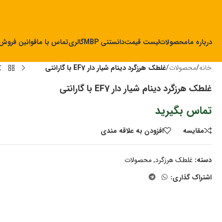
درباره ما
محصولات
لیست قیمت
دانستنی MBP
گالری
تماس با ما
قوانین فروش
خانه
/
محصولات
/
غلطک هرزگرد دینام شیار دار EF7 با گارانتی
غلطک هرزگرد دینام شیار دار EF7 با گارانتی
تماس بگیرید
مقايسه
افزودن به علاقه مندی
دسته:
غلطک هرزگرد
,
محصولات
اشتراک گذاری: