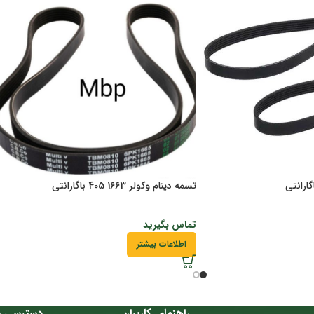
تسمه دینام وکولر 1663 405 باگارانتی
تماس بگیرید
اطلاعات بیشتر
راهنمای کاربران
دسترسی س