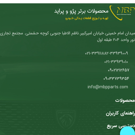
میدان امام خمینی.خیابان امیرکبیر.ناظم الاطبا جنوبی کوچه حشمتی. مجتمع تجاری
نور واحد ۲۰۴ طبقه اول
021-33911882-33939009
021-33939010
09021212657
09033739354
info@mbpparts.com
محصولات
راهنمای کاربران
دسترسی سریع