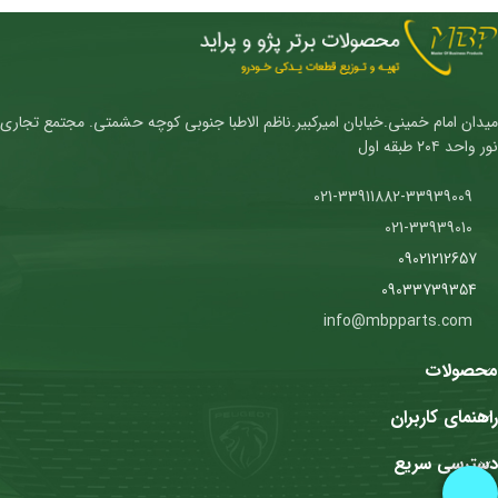
میدان امام خمینی.خیابان امیرکبیر.ناظم الاطبا جنوبی کوچه حشمتی. مجتمع تجاری
نور واحد ۲۰۴ طبقه اول
021-33911882-33939009
021-33939010
09021212657
09033739354
info@mbpparts.com
محصولات
راهنمای کاربران
دسترسی سریع