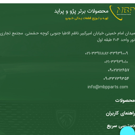
میدان امام خمینی.خیابان امیرکبیر.ناظم الاطبا جنوبی کوچه حشمتی. مجتمع تجاری
نور واحد ۲۰۴ طبقه اول
021-33911882-33939009
021-33939010
09021212657
09033739354
info@mbpparts.com
محصولات
راهنمای کاربران
دسترسی سریع