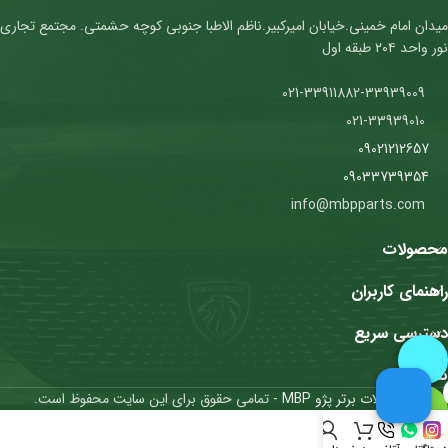
میدان امام خمینی.خیابان امیرکبیر.ناظم الاطبا جنوبی کوچه حشمتی. مجتمع تجاری
نور واحد ۲۰۴ طبقه اول
021-33911882-33939009
021-33939010
09021212657
09033739354
info@mbpparts.com
محصولات
راهنمای کاربران
دسترسی سریع
نمادها
محصولات برتر پژو MBP
- تمامی حقوق برای این سایت محفوظ است.