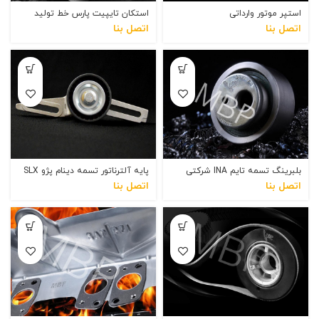
اتصل بنا
اتصل بنا
بلبرینگ تسمه تایم INA شرکتی
پایه آلترناتور تسمه دینام پژو SLX
اتصل بنا
اتصل بنا
پولی میل لنگ خط تولید
حرارتگیر اگزوز 405 ، سمند یورو4