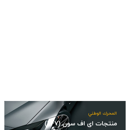
المحرك الوطني
منتجات ای اف سون (ٍEF7)
تعرف أكثر >