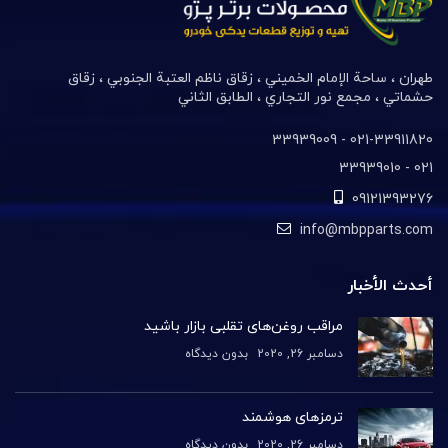
طهران ، ساحة الإمام الخميني ، زقاق ناظم العتبة الجنوبي ، زقاق
حشماتي ، مجمع نور التجاري ، الطابق الثاني
021-33911820- 33939009
021- 33939010
09121393276
info@mbpparts.com
أحدث الأخبار
مراقب روغن‌های تقلبی بازار باشید
دسامبر 26, 2020
بدون دیدگاه
ترمزهای هوشمند
دسامبر 26, 2020
بدون دیدگاه