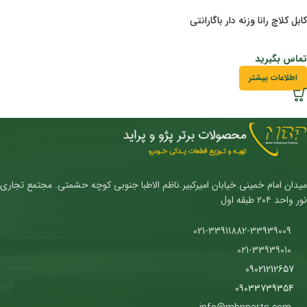
کابل کلاچ رانا وزنه دار باگارانتی
تماس بگیرید
اطلاعات بیشتر
میدان امام خمینی.خیابان امیرکبیر.ناظم الاطبا جنوبی کوچه حشمتی. مجتمع تجاری
نور واحد ۲۰۴ طبقه اول
021-33911882-33939009
021-33939010
09021212657
09033739354