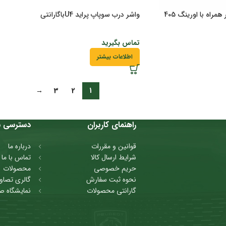
واشر درب سوپاپ انژکتور همراه با اورینگ 405
واشر درب سوپاپ پراید U4باگارانتی
تماس بگیرید
اطلاعات بیشتر
→
3
2
1
راهنمای کاربران
دسترسی س
قوانین و مقررات
درباره ما
شرایط ارسال کالا
تماس با ما
حریم خصوصی
محصولات
نحوه ثبت سفارش
گالری تصاوی
گارانتی محصولات
نمایشگاه ص