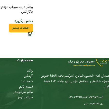
باگارانتی
تماس بگیرید
اطلاعات بیشتر
محصولات
واشر
میدان امام خمینی.خیابان امیرکبیر.ناظم الاطبا جنوبی
گردگیر
کوچه حشمتی. مجتمع تجاری نور واحد ۲۰۴ طبقه
کاسه نمد
اول
تسمه تایم
واشر سرسیلندر
021-33911882-33939009
سیلندر ترمز
021-33939010