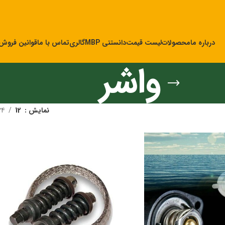
درباره ما
محصولات
لیست قیمت
دانستنی MBP
گالری
تماس با ما
قوانین فروش
واشر
نمایش
12
24