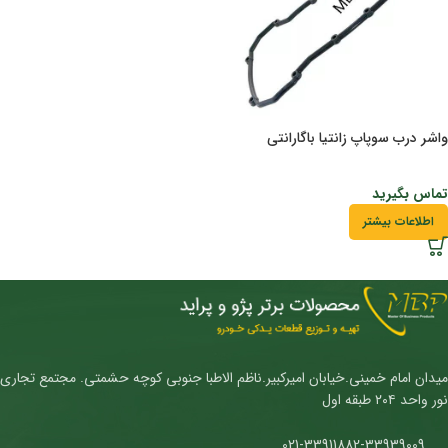
واشر درب سوپاپ زانتیا باگارانتی
تماس بگیرید
اطلاعات بیشتر
میدان امام خمینی.خیابان امیرکبیر.ناظم الاطبا جنوبی کوچه حشمتی. مجتمع تجاری
نور واحد ۲۰۴ طبقه اول
021-33911882-33939009