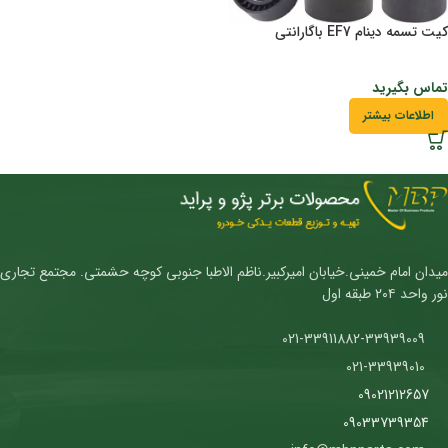
کیت تسمه دینام EF7 باگارانتی
تماس بگیرید
اطلاعات بیشتر
میدان امام خمینی.خیابان امیرکبیر.ناظم الاطبا جنوبی کوچه حشمتی. مجتمع تجاری
نور واحد ۲۰۴ طبقه اول
021-33911882-33939009
021-33939010
09021212657
09033739354