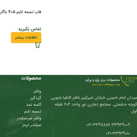
قاب تسمه تایم 405 باگارانتی 3تیکه
تماس بگیرید
اطلاعات بیشتر
محصولات
واشر
میدان امام خمینی.خیابان امیرکبیر.ناظم الاطبا جنوبی
گردگیر
کوچه حشمتی. مجتمع تجاری نور واحد ۲۰۴ طبقه
کاسه نمد
اول
تسمه تایم
واشر سرسیلندر
021-33911882-33939009
سیلندر ترمز
021-33939010