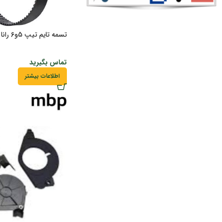
تسمه تایم تیپ 5و6 رانا TU5 باگارانتی وارداتی
تماس بگیرید
اطلاعات بیشتر