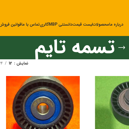
درباره ما
محصولات
لیست قیمت
دانستنی MBP
گالری
تماس با ما
قوانین فروش
تسمه تایم
نمایش
12
24