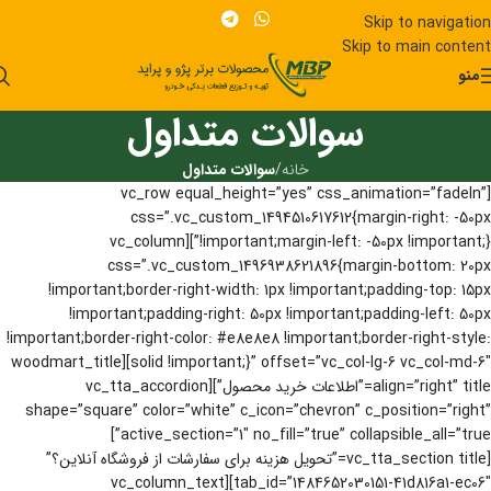
Skip to navigation
Skip to main content
منو
سوالات متداول
خانه
/
سوالات متداول
[vc_row equal_height=”yes” css_animation=”fadeIn”
css=”.vc_custom_1494510617612{margin-right: -50px
!important;margin-left: -50px !important;}”][vc_column
css=”.vc_custom_1496938621896{margin-bottom: 20px
!important;border-right-width: 1px !important;padding-top: 15px
!important;padding-right: 50px !important;padding-left: 50px
!important;border-right-color: #e8e8e8 !important;border-right-style:
solid !important;}” offset=”vc_col-lg-6 vc_col-md-6″][woodmart_title
align=”right” title=”اطلاعات خرید محصول”][vc_tta_accordion
shape=”square” color=”white” c_icon=”chevron” c_position=”right”
active_section=”1″ no_fill=”true” collapsible_all=”true”]
[vc_tta_section title=”تحویل هزینه برای سفارشات از فروشگاه آنلاین؟”
tab_id=”1484652030151-41d816a1-ec06″][vc_column_text