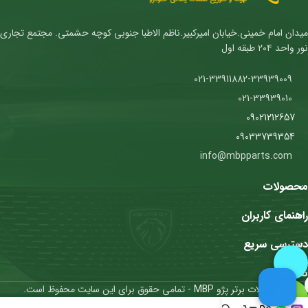
میدان امام خمینی.خیابان امیرکبیر.ناظم الاطبا جنوبی کوچه حشمتی. مجتمع تجاری
نور واحد ۲۰۴ طبقه اول
021-33911882-33939009
021-33939010
09021212657
09033739354
info@mbpparts.com
محصولات
راهنمای کاربران
دسترسی سریع
نمادها
محصولات برتر پژو MBP
- تمامی حقوق برای این سایت محفوظ است.