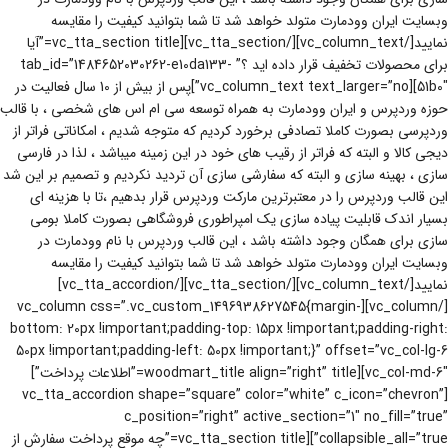
وبسایت ایران وودمارت متولد خواهد شد تا شما بتوانید کیفیت را مقایسه
نمایید[/vc_column_text][/vc_tta_section][vc_tta_section title=”آیا
برای محصولات تخفیف قرار داده اید ؟” tab_id=”1484652030262-e10da133-
51b0″][vc_column_text text_larger=”no”]پس از بیش از 10 سال فعالیت در
حوزه وردپرس و ایران وودمارت به همراه توسعه سی ام اس های شخصی ، با قالب
وردپرسی بصورت کاملا تصادفی برخورد کردیم که متوجه شدیم ، امکاناتی فراتر از
دیجی کالا و البته که فراتر از رقیب های خود در این زمینه میباشد ، لذا در فارسی
سازی ، بهینه سازی و البته که سفارشی سازی آن تردید نکردیم و تصمیم بر این شد
این قالب وردپرس را در معتبرترین مارکت وردپرس قرار بدهیم ،تا با هزینه ای
بسیار اندک قابلیت پیاده سازی یک امپراطوری فروشگاهی بصورت کاملا بومی
سازی برای همگان وجود داشته باشد ، این قالب وردپرس با نام وودمارت در
وبسایت ایران وودمارت متولد خواهد شد تا شما بتوانید کیفیت را مقایسه
نمایید[/vc_column_text][/vc_tta_section][/vc_tta_accordion]
[/vc_column][vc_column css=”.vc_custom_1496938627545{margin-
bottom: 20px !important;padding-top: 15px !important;padding-right:
50px !important;padding-left: 50px !important;}” offset=”vc_col-lg-6
vc_col-md-6″][woodmart_title align=”right” title=”اطلاعات پرداخت”]
[vc_tta_accordion shape=”square” color=”white” c_icon=”chevron”
c_position=”right” active_section=”1″ no_fill=”true”
collapsible_all=”true”][vc_tta_section title=”چه موقع پرداخت سفارش از