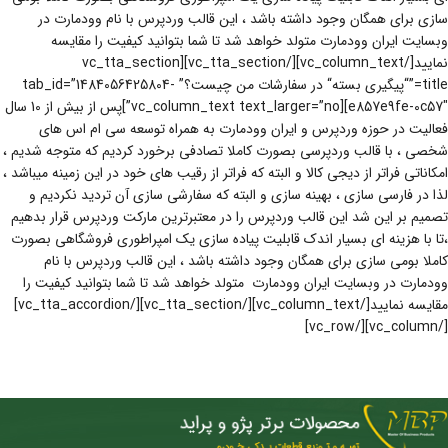
سازی برای همگان وجود داشته باشد ، این قالب وردپرس با نام وودمارت در
وبسایت ایران وودمارت متولد خواهد شد تا شما بتوانید کیفیت را مقایسه
نمایید[/vc_column_text][/vc_tta_section][vc_tta_section
title=”“پیگیری بسته“ در سفارشات من چیست؟” tab_id=”1484056425804-
e857e9fe-0c57″][vc_column_text text_larger=”no”]پس از بیش از 10 سال
فعالیت در حوزه وردپرس و ایران وودمارت به همراه توسعه سی ام اس های
شخصی ، با قالب وردپرسی بصورت کاملا تصادفی برخورد کردیم که متوجه شدیم ،
امکاناتی فراتر از دیجی کالا و البته که فراتر از رقیب های خود در این زمینه میباشد ،
لذا در فارسی سازی ، بهینه سازی و البته که سفارشی سازی آن تردید نکردیم و
تصمیم بر این شد این قالب وردپرس را در معتبرترین مارکت وردپرس قرار بدهیم
،تا با هزینه ای بسیار اندک قابلیت پیاده سازی یک امپراطوری فروشگاهی بصورت
کاملا بومی سازی برای همگان وجود داشته باشد ، این قالب وردپرس با نام
وودمارت در وبسایت ایران وودمارت متولد خواهد شد تا شما بتوانید کیفیت را
مقایسه نمایید[/vc_column_text][/vc_tta_section][/vc_tta_accordion]
[/vc_column][/vc_row]