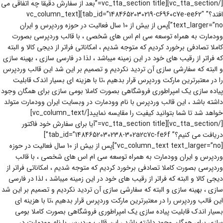
[/vc_tta_section][vc_tta_section title=”بعد از سفارش دقیقا چه اتفاقی می
افتد؟” tab_id=”1484652030219-c6960c7e-ee62″][vc_column_text
text_larger=”no”]پس از بیش از 10 سال فعالیت در حوزه وردپرس و ایران
وودمارت به همراه توسعه سی ام اس های شخصی ، با قالب وردپرسی بصورت
کاملا تصادفی برخورد کردیم که متوجه شدیم ، امکاناتی فراتر از دیجی کالا و البته
که فراتر از رقیب های خود در این زمینه میباشد ، لذا در فارسی سازی ، بهینه سازی
و البته که سفارشی سازی آن تردید نکردیم و تصمیم بر این شد این قالب وردپرس
را در معتبرترین مارکت وردپرس قرار بدهیم ،تا با هزینه ای بسیار اندک قابلیت
پیاده سازی یک امپراطوری فروشگاهی بصورت کاملا بومی سازی برای همگان وجود
داشته باشد ، این قالب وردپرس با نام وودمارت در وبسایت ایران وودمارت متولد
خواهد شد تا شما بتوانید کیفیت را مقایسه نمایید[/vc_column_text]
[/vc_tta_section][vc_tta_section title=”آیا برای سفارش خود فاکتور
دریافت می کنیم؟” tab_id=”1484652030238-302a2c7c-fe6f”]
[vc_column_text text_larger=”no”]پس از بیش از 10 سال فعالیت در حوزه
وردپرس و ایران وودمارت به همراه توسعه سی ام اس های شخصی ، با قالب
وردپرسی بصورت کاملا تصادفی برخورد کردیم که متوجه شدیم ، امکاناتی فراتر از
دیجی کالا و البته که فراتر از رقیب های خود در این زمینه میباشد ، لذا در فارسی
سازی ، بهینه سازی و البته که سفارشی سازی آن تردید نکردیم و تصمیم بر این شد
این قالب وردپرس را در معتبرترین مارکت وردپرس قرار بدهیم ،تا با هزینه ای
بسیار اندک قابلیت پیاده سازی یک امپراطوری فروشگاهی بصورت کاملا بومی
سازی برای همگان وجود داشته باشد ، این قالب وردپرس با نام وودمارت در