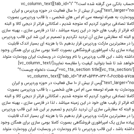
حساب بانکی من گرفته شده است؟” tab_id=”1″][vc_column_text
text_larger=”no”]پس از بیش از 10 سال فعالیت در حوزه وردپرس و ایران
وودمارت به همراه توسعه سی ام اس های شخصی ، با قالب وردپرسی بصورت
کاملا تصادفی برخورد کردیم که متوجه شدیم ، امکاناتی فراتر از دیجی کالا و البته
که فراتر از رقیب های خود در این زمینه میباشد ، لذا در فارسی سازی ، بهینه سازی
و البته که سفارشی سازی آن تردید نکردیم و تصمیم بر این شد این قالب وردپرس
را در معتبرترین مارکت وردپرس قرار بدهیم ،تا با هزینه ای بسیار اندک قابلیت
پیاده سازی یک امپراطوری فروشگاهی بصورت کاملا بومی سازی برای همگان وجود
داشته باشد ، این قالب وردپرس با نام وودمارت در وبسایت ایران وودمارت متولد
خواهد شد تا شما بتوانید کیفیت را مقایسه نمایید[/vc_column_text]
[/vc_tta_section][vc_tta_section title=”لیست دلخواه چیست؟”
tab_id=”1484056430132-f06cc1b5-a7ca”][vc_column_text
text_larger=”no”]پس از بیش از 10 سال فعالیت در حوزه وردپرس و ایران
وودمارت به همراه توسعه سی ام اس های شخصی ، با قالب وردپرسی بصورت
کاملا تصادفی برخورد کردیم که متوجه شدیم ، امکاناتی فراتر از دیجی کالا و البته
که فراتر از رقیب های خود در این زمینه میباشد ، لذا در فارسی سازی ، بهینه سازی
و البته که سفارشی سازی آن تردید نکردیم و تصمیم بر این شد این قالب وردپرس
را در معتبرترین مارکت وردپرس قرار بدهیم ،تا با هزینه ای بسیار اندک قابلیت
پیاده سازی یک امپراطوری فروشگاهی بصورت کاملا بومی سازی برای همگان وجود
داشته باشد ، این قالب وردپرس با نام وودمارت در وبسایت ایران وودمارت متولد