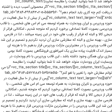
خواهد شد تا شما بتوانید کیفیت را مقایسه نمایید[/vc_column_text]
[/vc_tta_section][vc_tta_section title=”اگر محصولی آسیب دیده یا اشتباه
دریافت کنم چه کاری باید انجام دهم؟” tab_id=”1484049984302-e0b553b6-
82dc”][vc_column_text text_larger=”no”]پس از بیش از 10 سال فعالیت در
حوزه وردپرس و ایران وودمارت به همراه توسعه سی ام اس های شخصی ، با قالب
وردپرسی بصورت کاملا تصادفی برخورد کردیم که متوجه شدیم ، امکاناتی فراتر از
دیجی کالا و البته که فراتر از رقیب های خود در این زمینه میباشد ، لذا در فارسی
سازی ، بهینه سازی و البته که سفارشی سازی آن تردید نکردیم و تصمیم بر این شد
این قالب وردپرس را در معتبرترین مارکت وردپرس قرار بدهیم ،تا با هزینه ای
بسیار اندک قابلیت پیاده سازی یک امپراطوری فروشگاهی بصورت کاملا بومی
سازی برای همگان وجود داشته باشد ، این قالب وردپرس با نام وودمارت در
وبسایت ایران وودمارت متولد خواهد شد تا شما بتوانید کیفیت را مقایسه
نمایید[/vc_column_text][/vc_tta_section][vc_tta_section title=”آیا می
توانم سفارش خود را تغییر یا لغو کنم؟” tab_id=”1484057271889-b3b2ad15-
15f7″][vc_column_text text_larger=”no”]پس از بیش از 10 سال فعالیت در
حوزه وردپرس و تایران وودمارت به همراه توسعه سی ام اس های شخصی ، با
قالب وردپرسی بصورت کاملا تصادفی برخورد کردیم که متوجه شدیم ، امکاناتی
فراتر از دیجی کالا و البته که فراتر از رقیب های خود در این زمینه میباشد ، لذا در
فارسی سازی ، بهینه سازی و البته که سفارشی سازی آن تردید نکردیم و تصمیم بر
این شد این قالب وردپرس را در معتبرترین مارکت وردپرس قرار بدهیم ،تا با هزینه
ای بسیار اندک قابلیت پیاده سازی یک امپراطوری فروشگاهی بصورت کاملا بومی