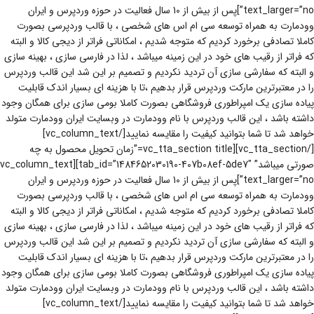
text_larger=”no”]پس از بیش از 10 سال فعالیت در حوزه وردپرس و ایران
وودمارت به همراه توسعه سی ام اس های شخصی ، با قالب وردپرسی بصورت
کاملا تصادفی برخورد کردیم که متوجه شدیم ، امکاناتی فراتر از دیجی کالا و البته
که فراتر از رقیب های خود در این زمینه میباشد ، لذا در فارسی سازی ، بهینه سازی
و البته که سفارشی سازی آن تردید نکردیم و تصمیم بر این شد این قالب وردپرس
را در معتبرترین مارکت وردپرس قرار بدهیم ،تا با هزینه ای بسیار اندک قابلیت
پیاده سازی یک امپراطوری فروشگاهی بصورت کاملا بومی سازی برای همگان وجود
داشته باشد ، این قالب وردپرس با نام وودمارت در وبسایت ایران وودمارت متولد
خواهد شد تا شما بتوانید کیفیت را مقایسه نمایید[/vc_column_text]
[/vc_tta_section][vc_tta_section title=”زمان تحویل محصول به چه
صورتی میباشد” tab_id=”1484652030190-407b08ef-5de7″][vc_column_text
text_larger=”no”]پس از بیش از 10 سال فعالیت در حوزه وردپرس و ایران
وودمارت به همراه توسعه سی ام اس های شخصی ، با قالب وردپرسی بصورت
کاملا تصادفی برخورد کردیم که متوجه شدیم ، امکاناتی فراتر از دیجی کالا و البته
که فراتر از رقیب های خود در این زمینه میباشد ، لذا در فارسی سازی ، بهینه سازی
و البته که سفارشی سازی آن تردید نکردیم و تصمیم بر این شد این قالب وردپرس
را در معتبرترین مارکت وردپرس قرار بدهیم ،تا با هزینه ای بسیار اندک قابلیت
پیاده سازی یک امپراطوری فروشگاهی بصورت کاملا بومی سازی برای همگان وجود
داشته باشد ، این قالب وردپرس با نام وودمارت در وبسایت ایران وودمارت متولد
خواهد شد تا شما بتوانید کیفیت را مقایسه نمایید[/vc_column_text]