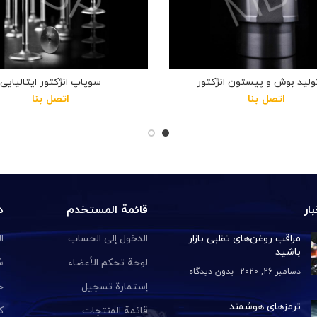
لید بوش و پیستون انژکتور
سوپاپ انژکتور ایتالیایی
اتصل بنا
اتصل بنا
ار
قائمة المستخدم
د
مراقب روغن‌های تقلبی بازار
الدخول إلى الحساب
ا
باشید
لوحة تحكم الأعضاء
ش
دسامبر 26, 2020
بدون دیدگاه
إستمارة تسجيل
خ
ترمزهای هوشمند
قائمة المنتجات
ك