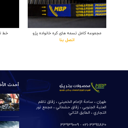
مجموعه کامل تسمه های کره خانواده پژو
خط تو
اتصل بنا
أحدث الأخب
طهران ، ساحة الإمام الخميني ، زقاق ناظم
العتبة الجنوبي ، زقاق حشماتي ، مجمع نور
التجاري ، الطابق الثاني
021-33911820- 33939009