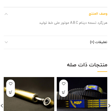
وصف المنتج
هرزگرد تسمه دینام A.B.C موتور ملی خط تولید
تعليقات (0)
منتجات ذات صله