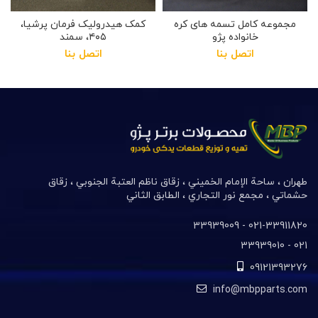
مجموعه کامل تسمه های کره
کمک هیدرولیک فرمان پرشیا،
خانواده پژو
۴۰۵، سمند
اتصل بنا
اتصل بنا
طهران ، ساحة الإمام الخميني ، زقاق ناظم العتبة الجنوبي ، زقاق
حشماتي ، مجمع نور التجاري ، الطابق الثاني
021-33911820- 33939009
021- 33939010
09121393276
info@mbpparts.com