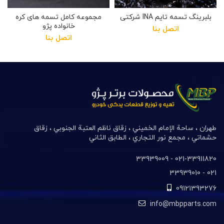
بلبرینگ تسمه تایم INA شرکتی
مجموعه کامل تسمه های کره
خانواده پژو
اتصل بنا
اتصل بنا
طهران ، ساحة الإمام الخميني ، زقاق ناظم العتبة الجنوبي ، زقاق
حشماتي ، مجمع نور التجاري ، الطابق الثاني
021-33911820- 33939009
021- 33939010
09121393276
info@mbpparts.com