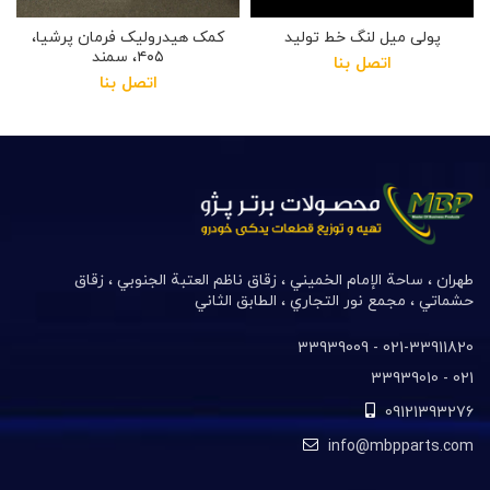
پولی میل لنگ خط تولید
کمک هیدرولیک فرمان پرشیا،
۴۰۵، سمند
اتصل بنا
اتصل بنا
طهران ، ساحة الإمام الخميني ، زقاق ناظم العتبة الجنوبي ، زقاق
حشماتي ، مجمع نور التجاري ، الطابق الثاني
021-33911820- 33939009
021- 33939010
09121393276
info@mbpparts.com