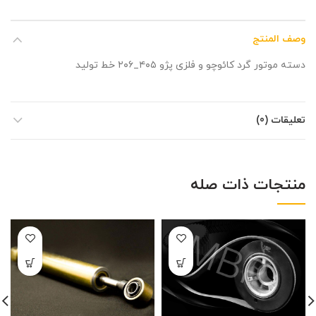
وصف المنتج
دسته موتور گرد کائوچو و فلزی پژو ۴۰۵_۲۰۶ خط تولید
تعليقات (0)
منتجات ذات صله