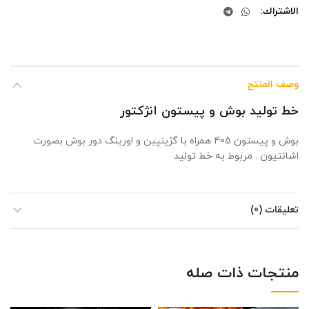
الاشتراك
وصف المنتج
خط تولید بوش و پیستون انژکتور
بوش و پیستون 405 همراه با گژینپین و اورینگ دور بوش بصورت
اشانتیون . مربوط به خط تولید
تعليقات (0)
منتجات ذات صله