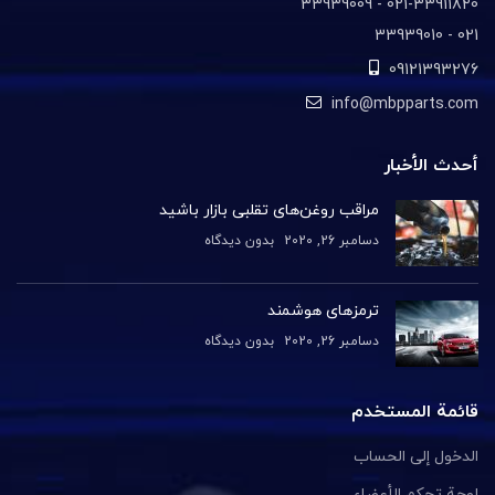
021-33911820- 33939009
021- 33939010
09121393276
info@mbpparts.com
أحدث الأخبار
مراقب روغن‌های تقلبی بازار باشید
دسامبر 26, 2020
بدون دیدگاه
ترمزهای هوشمند
دسامبر 26, 2020
بدون دیدگاه
قائمة المستخدم
الدخول إلى الحساب
لوحة تحكم الأعضاء