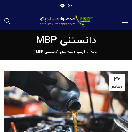
دانستنی MBP
خانه
آرشیو دسته بندی "دانستنی MBP"
26
دسامبر