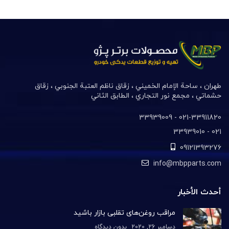
طهران ، ساحة الإمام الخميني ، زقاق ناظم العتبة الجنوبي ، زقاق
حشماتي ، مجمع نور التجاري ، الطابق الثاني
021-33911820- 33939009
021- 33939010
09121393276
info@mbpparts.com
أحدث الأخبار
مراقب روغن‌های تقلبی بازار باشید
دسامبر 26, 2020
بدون دیدگاه