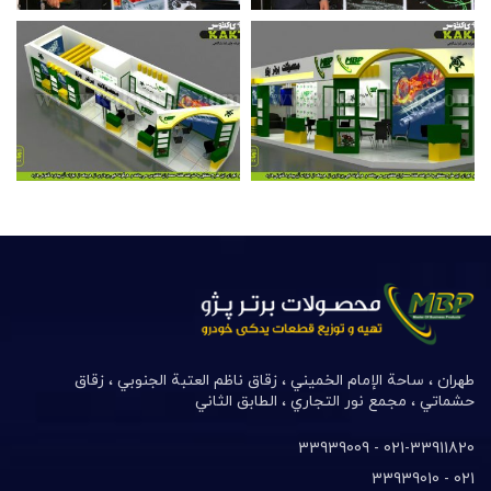
طهران ، ساحة الإمام الخميني ، زقاق ناظم العتبة الجنوبي ، زقاق
حشماتي ، مجمع نور التجاري ، الطابق الثاني
021-33911820- 33939009
021- 33939010