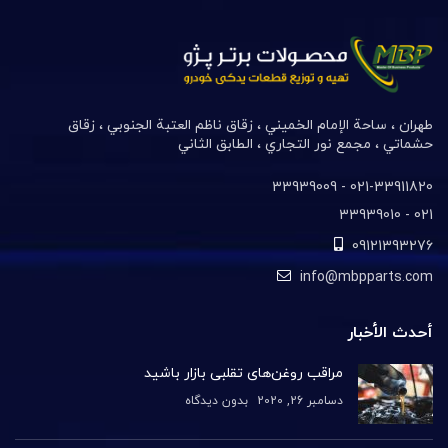
طهران ، ساحة الإمام الخميني ، زقاق ناظم العتبة الجنوبي ، زقاق
حشماتي ، مجمع نور التجاري ، الطابق الثاني
021-33911820- 33939009
021- 33939010
09121393276
info@mbpparts.com
أحدث الأخبار
مراقب روغن‌های تقلبی بازار باشید
دسامبر 26, 2020
بدون دیدگاه